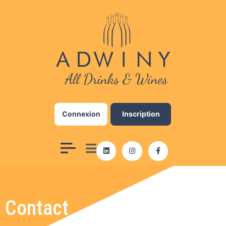
Add Your Heading Text
Here
Lorem ipsum dolor sit amet, consectetur
adipiscing elit, sed do eiusmod tempor
incididunt ut labore et dolore magna aliqua. Ut
enim ad minim veniam, quis nostrud exercitation
ullamco laboris nisi ut aliquip ex ea commodo
Connexion
Inscription
consequat. Duis aute irure dolor in reprehenderit
in voluptate velit esse cillum dolore eu fugiat
nulla pariatur. Excepteur sint occaecat cupidatat
non proident, sunt in culpa qui officia deserunt
mollit anim id est laborum.
Click here
Contact