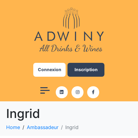
Add Your Heading Text
Here
Lorem ipsum dolor sit amet, consectetur
adipiscing elit, sed do eiusmod tempor
incididunt ut labore et dolore magna aliqua. Ut
enim ad minim veniam, quis nostrud exercitation
ullamco laboris nisi ut aliquip ex ea commodo
Connexion
Inscription
consequat. Duis aute irure dolor in reprehenderit
in voluptate velit esse cillum dolore eu fugiat
nulla pariatur. Excepteur sint occaecat cupidatat
non proident, sunt in culpa qui officia deserunt
mollit anim id est laborum.
Ingrid
Click here
Home
Ambassadeur
Ingrid